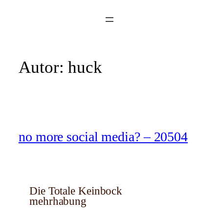
Zum
Inhalt
springen
Autor:
huck
no more social media? – 20504
Die Totale Keinbock
mehrhabung